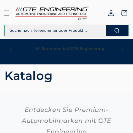
Direkt
zum
Inhalt
Einloggen
Warenko
WERKSTATT | ERSATZTEILVERKAUF |
ng
RESTAURIERUNG | MARKTPLATZ |
AUTOLAGERUNG | Weltweiter Versand
Katalog
Entdecken Sie Premium-
Automobilmarken mit GTE
Engineering